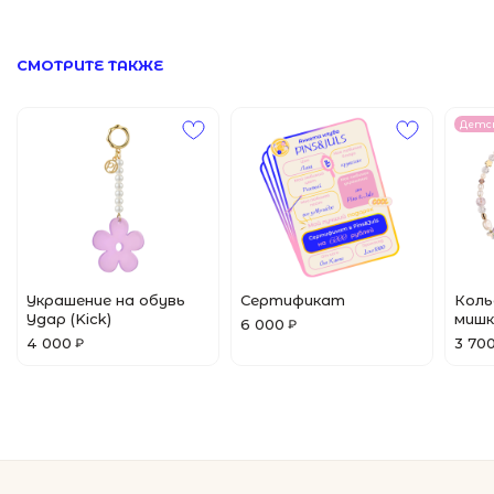
© 2024 Pins&Juls
Реквизиты
Разработал Маслов
Кольца
СМОТРИТЕ ТАКЖЕ
Детс
Украшение на обувь
Сертификат
Коль
Удар (Kick)
мишк
6 000
₽
4 000
3 70
₽
ПОКУПАТЕЛЯМ