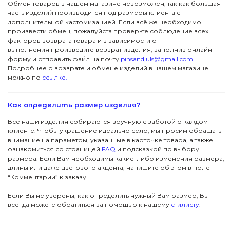
Обмен товаров в нашем магазине невозможен, так как большая
часть изделий производится под размеры клиента с
дополнительной кастомизацией. Если всё же необходимо
произвести обмен, пожалуйста проверьте соблюдение всех
факторов возврата товара и в зависимости от
выполнения произведите возврат изделия, заполнив онлайн
форму и отправить файл на почту
pinsandjuls@gmail.com
.
Подробнее о возврате и обмене изделий в нашем магазине
можно по
ссылке.
ПОДПИСКА
ДЖУЛСЫ
Как определить размер изделия?
Вас ждут специальные акции, ранний доступ к
новинкам и стильные подборки
Детям
Новинки
Все наши изделия собираются вручную с заботой о каждом
клиенте. Чтобы украшение идеально село, мы просим обращать
→
внимание на параметры, указанные в карточке товара, а также
Футболки
Серьги
Я даю согласие на обработку данных
ознакомиться со страницей
FAQ
и подсказкой по выбору
размера. Если Вам необходимы какие-либо изменения размера,
длины или даже цветового акцента, напишите об этом в поле
Аксессуары
Колье
ПОКУПАТЕЛЯМ
“Комментарии” к заказу.
Если Вы не уверены, как определить нужный Вам размер, Вы
КОНТАКТЫ
Подвески
В подарок
всегда можете обратиться за помощью к нашему
стилисту
.
ПОМОЩЬ
Все Джулсы
Браслеты