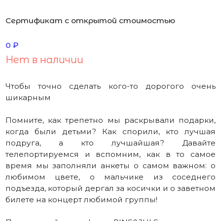
шикарным
Помните, как трепетно мы раскрывали подарки,
когда были детьми? Как спорили, кто лучшая
подруга, а кто лучшайшая? Давайте
телепортируемся и вспомним, как в то самое
время мы заполняли анкеты о самом важном: о
любимом цвете, о мальчике из соседнего
подъезда, который дергал за косички и о заветном
билете на концерт любимой группы!
Подарочный сертификат PINS&JULS — это анкета
клуба девушек с изюминкой. Где важно, какой у
девушки любимый цвет, чем она любит
полакомиться и чьи песни она знает наизусть!
Такой сертификат точно про ваши лучшайшие
отношения.
Номинал сертификата Вы выбираете
индивидуально. Сертификат действителен 6
месяцев с момента приобретения.
Распространяется на все изделия бренда Pins&Juls.
Приобрести сертификат