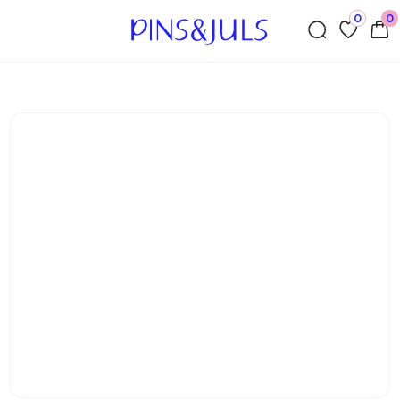
0
0
←Назад
Сертификат с открытой стоимостью
0
₽
Нет в наличии
Чтобы точно сделать кого-то дорогого очень