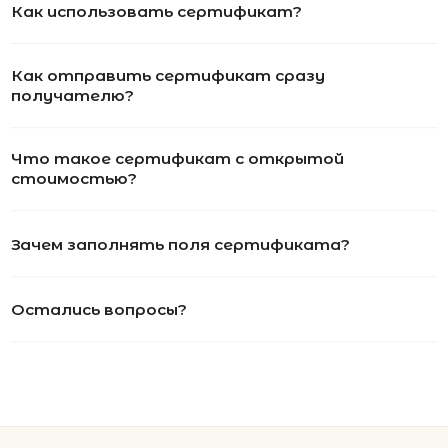
Вас ждут специальные акции, ранний доступ к
новинкам и стильные подборки
Детям
Новинки
→
Футболки
Серьги
Я даю согласие на обработку данных
Аксессуары
Колье
ПОКУПАТЕЛЯМ
КОНТАКТЫ
Подвески
В подарок
ПОМОЩЬ
Все Джулсы
Браслеты
© 2024 Pins&Juls
Реквизиты
Разработал Маслов
Кольца