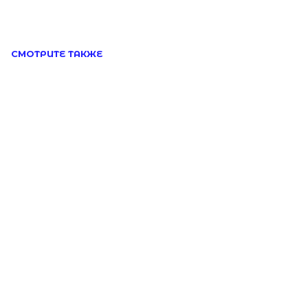
СМОТРИТЕ ТАКЖЕ
ПОДПИСКА
ДЖУЛСЫ
Вас ждут специальные акции, ранний доступ к
Новинки
новинкам и стильные подборки
→
Браслет Любовь (Love)
Браслет Пап
Серьги