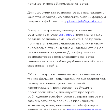
ярлыков) и потребительские качества.
Для оформления возврата товара надлежащего
качества необходимо заполнить онлайн форму и
отправить файл на почту
pinsandjuls@gmail.com
.
Возврат товара ненадлежащего качества
возможен в случае
факторов
перечисленных в
разделе возврата на нашем сайте. Под браком
понимается некомплектность, поломки в каких-
либо элементах или в самом изделии, отличное
от заказанного изделие. Для оформления
возврата товара ненадлежащего качества
свяжитесь с нами любым удобным способом из
указанных на сайте.
Обмен товаров в нашем магазине невозможен,
так как большая часть изделий производится под
размеры клиента с дополнительной
кастомизацией. Если всё же необходимо
произвести обмен, пожалуйста проверьте
соблюдение всех факторов возврата товара и в
зависимости от выполнения произведите
возврат изделия, заполнив онлайн форму и
отправить файл на почту
pinsandjuls@gmail.com
.