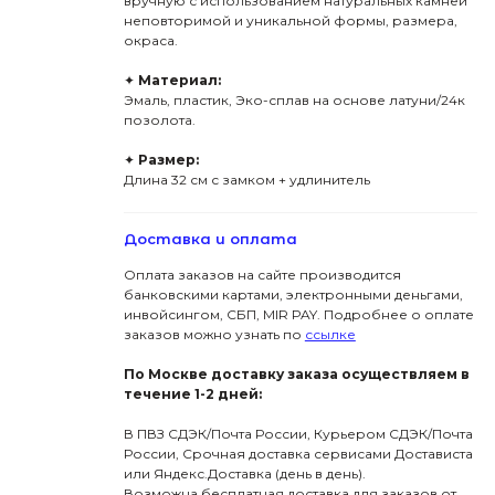
вручную с использованием натуральных камней
неповторимой и уникальной формы, размера,
окраса.
✦
Материал:
Эмаль, пластик, Эко-сплав на основе латуни/24к
позолота.
✦
Размер:
Длина 32 см с замком + удлинитель
Доставка и оплата
Оплата заказов на сайте производится
банковскими картами, электронными деньгами,
инвойсингом, СБП, МIR PAY. Подробнее о оплате
заказов можно узнать по
ссылке
По Москве доставку заказа осуществляем в
течение 1-2 дней:
В ПВЗ СДЭК/Почта России, Курьером СДЭК/Почта
России, Срочная доставка сервисами Достависта
или Яндекс.Доставка (день в день).
Возможна бесплатная доставка для заказов от