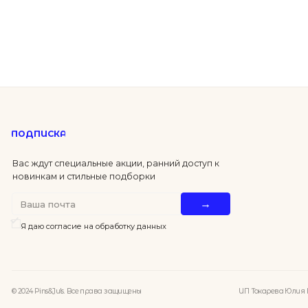
3 500
4 500
₽
₽
Я даю согласие на обработку данных
Колье
© 2024 Pins&Juls. Все права защищены
ИП Токарева Юлия Владимир
ПОКУПАТЕЛЯМ