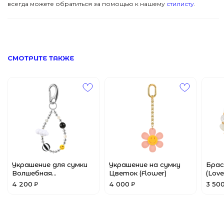
всегда можете обратиться за помощью к нашему
стилисту
.
ПОМОЩЬ
Все Джулсы
Браслеты
© 2024 Pins&Juls
Реквизиты
Разработал Маслов
Кольца
СМОТРИТЕ ТАКЖЕ
Украшение для сумки
Украшение на сумку
Брас
Волшебная
Цветок (Flower)
(Love
земля(Wonderland)
4 200
4 000
3 50
₽
₽