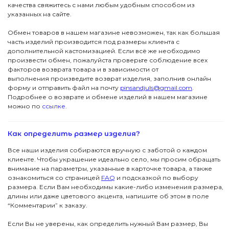
качества свяжитесь с нами любым удобным способом из
указанных на сайте.
Обмен товаров в нашем магазине невозможен, так как большая
часть изделий производится под размеры клиента с
дополнительной кастомизацией. Если всё же необходимо
произвести обмен, пожалуйста проверьте соблюдение всех
факторов возврата товара и в зависимости от
выполнения произведите возврат изделия, заполнив онлайн
форму и отправить файл на почту
pinsandjuls@gmail.com
.
Подробнее о возврате и обмене изделий в нашем магазине
можно по
ссылке.
ПОДПИСКА
ДЖУЛСЫ
Вас ждут специальные акции, ранний доступ к
Как определить размер изделия?
новинкам и стильные подборки
Детям
Новинки
Все наши изделия собираются вручную с заботой о каждом
→
клиенте. Чтобы украшение идеально село, мы просим обращать
Футболки
Серьги
Я даю согласие на обработку данных
внимание на параметры, указанные в карточке товара, а также
ознакомиться со страницей
FAQ
и подсказкой по выбору
размера. Если Вам необходимы какие-либо изменения размера,
Аксессуары
Колье
ПОКУПАТЕЛЯМ
длины или даже цветового акцента, напишите об этом в поле
“Комментарии” к заказу.
КОНТАКТЫ
Подвески
В подарок
Если Вы не уверены, как определить нужный Вам размер, Вы