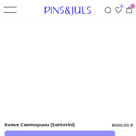
0
0
←Назад
Колье Санторини (Santorini)
8000,00
₽