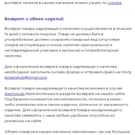
доставке заказов в нашем магазине можно узнать по
ссылке
Возврат и обмен изделий
Возврат товара надлежащего качества осуществляется в течение
14 дней с момента покупки. Товар не должен быть в
употреблении, должен сохранять товарный вид (отсутствие
следов эксплуатации и носки, наличие оригинальной и
неповрежденной упаковки и ярлыков) и потребительские
качества.
Для оформления возврата товара надлежащего качества
необходимо заполнить онлайн форму и отправить файл на почту
pinsandjuls@gmail.com
.
Возврат товара ненадлежащего качества возможен в случае
факторов
перечисленных в разделе возврата на нашем сайте.
Под браком понимается некомплектность, поломки в каких-
либо элементах или в самом изделии, отличное от заказанного
изделие. Для оформления возврата товара ненадлежащего
качества свяжитесь с нами любым удобным способом из
указанных на сайте.
ПОДПИСКА
Обмен товаров в нашем магазине невозможен, так как большая
ДЖУЛСЫ