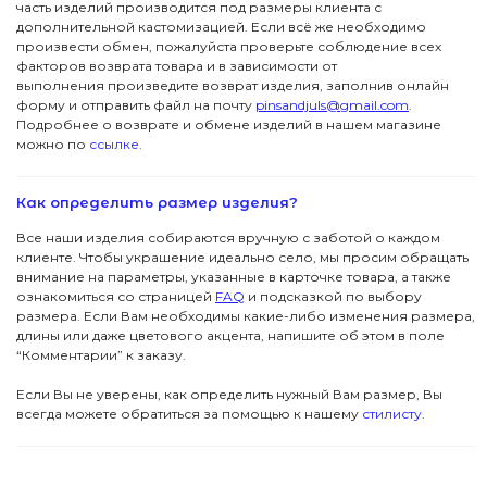
часть изделий производится под размеры клиента с
дополнительной кастомизацией. Если всё же необходимо
Вас ждут специальные акции, ранний доступ к
новинкам и стильные подборки
произвести обмен, пожалуйста проверьте соблюдение всех
Детям
Новинки
факторов возврата товара и в зависимости от
→
выполнения произведите возврат изделия, заполнив онлайн
форму и отправить файл на почту
pinsandjuls@gmail.com
.
Футболки
Серьги
Я даю согласие на обработку данных
Подробнее о возврате и обмене изделий в нашем магазине
можно по
ссылке.
Аксессуары
Колье
ПОКУПАТЕЛЯМ
Как определить размер изделия?
КОНТАКТЫ
Подвески
В подарок
Все наши изделия собираются вручную с заботой о каждом
клиенте. Чтобы украшение идеально село, мы просим обращать
ПОМОЩЬ
Все Джулсы
Браслеты
внимание на параметры, указанные в карточке товара, а также
ознакомиться со страницей
FAQ
и подсказкой по выбору
© 2024 Pins&Juls
Реквизиты
Разработал Маслов
размера. Если Вам необходимы какие-либо изменения размера,
Кольца
длины или даже цветового акцента, напишите об этом в поле
“Комментарии” к заказу.
Если Вы не уверены, как определить нужный Вам размер, Вы
всегда можете обратиться за помощью к нашему
стилисту
.