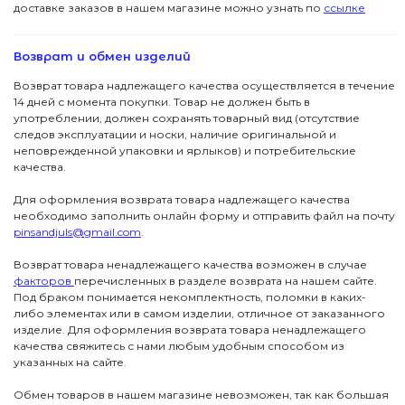
доставке заказов в нашем магазине можно узнать по
ссылке
Возврат и обмен изделий
Возврат товара надлежащего качества осуществляется в течение
14 дней с момента покупки. Товар не должен быть в
употреблении, должен сохранять товарный вид (отсутствие
следов эксплуатации и носки, наличие оригинальной и
неповрежденной упаковки и ярлыков) и потребительские
качества.
Для оформления возврата товара надлежащего качества
необходимо заполнить онлайн форму и отправить файл на почту
pinsandjuls@gmail.com
.
Возврат товара ненадлежащего качества возможен в случае
факторов
перечисленных в разделе возврата на нашем сайте.
Под браком понимается некомплектность, поломки в каких-
либо элементах или в самом изделии, отличное от заказанного
изделие. Для оформления возврата товара ненадлежащего
качества свяжитесь с нами любым удобным способом из
указанных на сайте.
ПОДПИСКА
Обмен товаров в нашем магазине невозможен, так как большая
ДЖУЛСЫ