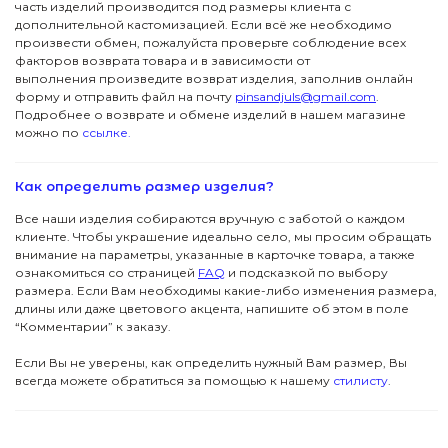
часть изделий производится под размеры клиента с
дополнительной кастомизацией. Если всё же необходимо
Вас ждут специальные акции, ранний доступ к
новинкам и стильные подборки
произвести обмен, пожалуйста проверьте соблюдение всех
Детям
Новинки
факторов возврата товара и в зависимости от
→
выполнения произведите возврат изделия, заполнив онлайн
форму и отправить файл на почту
pinsandjuls@gmail.com
.
Футболки
Серьги
Я даю согласие на обработку данных
Подробнее о возврате и обмене изделий в нашем магазине
можно по
ссылке.
Аксессуары
Колье
ПОКУПАТЕЛЯМ
Как определить размер изделия?
КОНТАКТЫ
Подвески
В подарок
Все наши изделия собираются вручную с заботой о каждом
клиенте. Чтобы украшение идеально село, мы просим обращать
ПОМОЩЬ
Все Джулсы
Браслеты
внимание на параметры, указанные в карточке товара, а также
ознакомиться со страницей
FAQ
и подсказкой по выбору
© 2024 Pins&Juls
Реквизиты
Разработал Маслов
размера. Если Вам необходимы какие-либо изменения размера,
Кольца
длины или даже цветового акцента, напишите об этом в поле
“Комментарии” к заказу.
Если Вы не уверены, как определить нужный Вам размер, Вы
всегда можете обратиться за помощью к нашему
стилисту
.