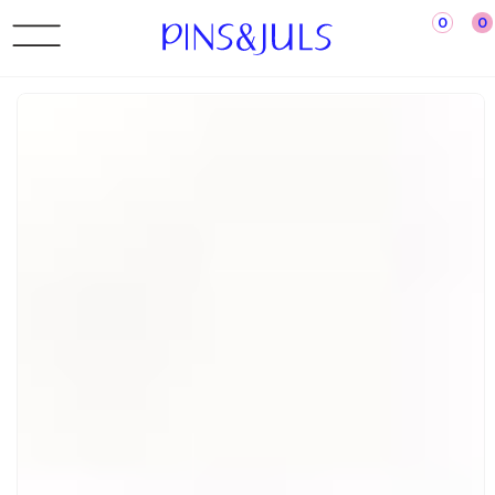
0
0
←Назад