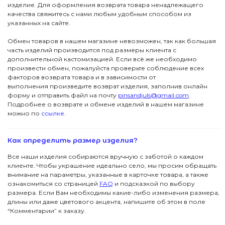
изделие. Для оформления возврата товара ненадлежащего
качества свяжитесь с нами любым удобным способом из
указанных на сайте.
Обмен товаров в нашем магазине невозможен, так как большая
часть изделий производится под размеры клиента с
дополнительной кастомизацией. Если всё же необходимо
произвести обмен, пожалуйста проверьте соблюдение всех
факторов возврата товара и в зависимости от
выполнения произведите возврат изделия, заполнив онлайн
форму и отправить файл на почту
pinsandjuls@gmail.com
.
Подробнее о возврате и обмене изделий в нашем магазине
ПОДПИСКА
можно по
ссылке.
ДЖУЛСЫ
Вас ждут специальные акции, ранний доступ к
новинкам и стильные подборки
Как определить размер изделия?
Детям
Новинки
→
Все наши изделия собираются вручную с заботой о каждом
клиенте. Чтобы украшение идеально село, мы просим обращать
Футболки
Серьги
Я даю согласие на обработку данных
внимание на параметры, указанные в карточке товара, а также
ознакомиться со страницей
FAQ
и подсказкой по выбору
размера. Если Вам необходимы какие-либо изменения размера,
Аксессуары
Колье
ПОКУПАТЕЛЯМ
длины или даже цветового акцента, напишите об этом в поле
“Комментарии” к заказу.
КОНТАКТЫ
Подвески
В подарок