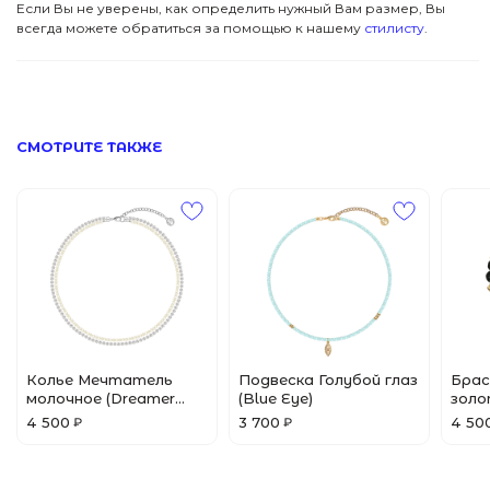
Если Вы не уверены, как определить нужный Вам размер, Вы
всегда можете обратиться за помощью к нашему
стилисту
.
ПОМОЩЬ
Все Джулсы
Браслеты
© 2024 Pins&Juls
Реквизиты
Разработал Маслов
Кольца
СМОТРИТЕ ТАКЖЕ
Колье Мечтатель
Подвеска Голубой глаз
Бра
молочное (Dreamer
(Blue Eye)
золо
Milk)
Gold)
4 500
3 700
4 50
₽
₽