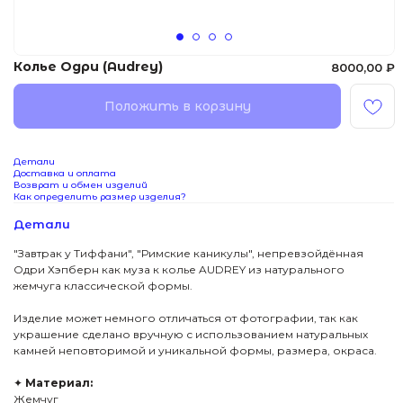
Колье Одри (Audrey)
8000,00
₽
Положить в корзину
Детали
Доставка и оплата
Возврат и обмен изделий
Как определить размер изделия?
Детали
"Завтрак у Тиффани", "Римские каникулы", непревзойдённая
Одри Хэпберн как муза к колье AUDREY из натурального
жемчуга классической формы.
Изделие может немного отличаться от фотографии, так как
украшение сделано вручную с использованием натуральных
камней неповторимой и уникальной формы, размера, окраса.
✦
Материал:
Жемчуг