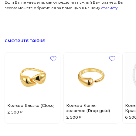
Если Вы не уверены, как определить нужный Вам размер, Вы
всегда можете обратиться за помощью к нашему
стилисту
.
ПОМОЩЬ
Все Джулсы
Браслеты
© 2024 Pins&Juls
Реквизиты
Разработал Маслов
Кольца
СМОТРИТЕ ТАКЖЕ
Кольцо Близко (Close)
Кольцо Капля
Коль
золотое (Drop gold)
Кри
2 500
₽
2 500
6 50
₽