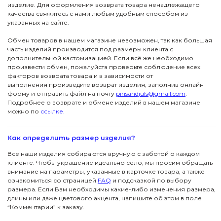
изделие. Для оформления возврата товара ненадлежащего
качества свяжитесь с нами любым удобным способом из
указанных на сайте.
Обмен товаров в нашем магазине невозможен, так как большая
часть изделий производится под размеры клиента с
дополнительной кастомизацией. Если всё же необходимо
произвести обмен, пожалуйста проверьте соблюдение всех
факторов возврата товара и в зависимости от
выполнения произведите возврат изделия, заполнив онлайн
форму и отправить файл на почту
pinsandjuls@gmail.com
.
Подробнее о возврате и обмене изделий в нашем магазине
ПОДПИСКА
можно по
ссылке.
ДЖУЛСЫ
Вас ждут специальные акции, ранний доступ к
новинкам и стильные подборки
Как определить размер изделия?
Детям
Новинки
→
Все наши изделия собираются вручную с заботой о каждом
клиенте. Чтобы украшение идеально село, мы просим обращать
Футболки
Серьги
Я даю согласие на обработку данных
внимание на параметры, указанные в карточке товара, а также
ознакомиться со страницей
FAQ
и подсказкой по выбору
размера. Если Вам необходимы какие-либо изменения размера,
Аксессуары
Колье
ПОКУПАТЕЛЯМ
длины или даже цветового акцента, напишите об этом в поле
“Комментарии” к заказу.
КОНТАКТЫ
Подвески
В подарок