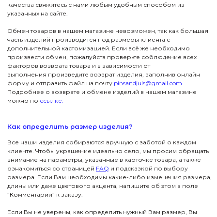
качества свяжитесь с нами любым удобным способом из
указанных на сайте.
Обмен товаров в нашем магазине невозможен, так как большая
часть изделий производится под размеры клиента с
дополнительной кастомизацией. Если всё же необходимо
произвести обмен, пожалуйста проверьте соблюдение всех
факторов возврата товара и в зависимости от
выполнения произведите возврат изделия, заполнив онлайн
форму и отправить файл на почту
pinsandjuls@gmail.com
.
Подробнее о возврате и обмене изделий в нашем магазине
можно по
ссылке.
ПОДПИСКА
ДЖУЛСЫ
Вас ждут специальные акции, ранний доступ к
Как определить размер изделия?
новинкам и стильные подборки
Детям
Новинки
Все наши изделия собираются вручную с заботой о каждом
→
клиенте. Чтобы украшение идеально село, мы просим обращать
Футболки
Серьги
Я даю согласие на обработку данных
внимание на параметры, указанные в карточке товара, а также
ознакомиться со страницей
FAQ
и подсказкой по выбору
размера. Если Вам необходимы какие-либо изменения размера,
Аксессуары
Колье
ПОКУПАТЕЛЯМ
длины или даже цветового акцента, напишите об этом в поле
“Комментарии” к заказу.
КОНТАКТЫ
Подвески
В подарок
Если Вы не уверены, как определить нужный Вам размер, Вы