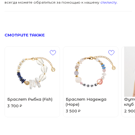
всегда можете обратиться за помощью к нашему
стилисту
.
ПОМОЩЬ
Все Джулсы
Браслеты
© 2024 Pins&Juls
Реквизиты
Разработал Маслов
Кольца
СМОТРИТЕ ТАКЖЕ
Браслет Рыбка (Fish)
Браслет Надежда
Футб
(Hope)
клуб
3 700
₽
3 500
2 90
₽