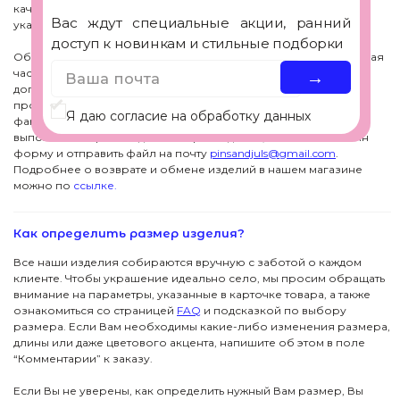
качества свяжитесь с нами любым удобным способом из
указанных на сайте.
Обмен товаров в нашем магазине невозможен, так как большая
часть изделий производится под размеры клиента с
дополнительной кастомизацией. Если всё же необходимо
произвести обмен, пожалуйста проверьте соблюдение всех
факторов возврата товара и в зависимости от
выполнения произведите возврат изделия, заполнив онлайн
форму и отправить файл на почту
pinsandjuls@gmail.com
.
Подробнее о возврате и обмене изделий в нашем магазине
можно по
ссылке.
ПОДПИСКА
ДЖУЛСЫ
Вас ждут специальные акции, ранний доступ к
Как определить размер изделия?
новинкам и стильные подборки
Детям
Новинки
Все наши изделия собираются вручную с заботой о каждом
→
клиенте. Чтобы украшение идеально село, мы просим обращать
Футболки
Серьги
Я даю согласие на обработку данных
внимание на параметры, указанные в карточке товара, а также
ознакомиться со страницей
FAQ
и подсказкой по выбору
размера. Если Вам необходимы какие-либо изменения размера,
Аксессуары
Колье
ПОКУПАТЕЛЯМ
длины или даже цветового акцента, напишите об этом в поле
“Комментарии” к заказу.
КОНТАКТЫ
Подвески
В подарок
Если Вы не уверены, как определить нужный Вам размер, Вы