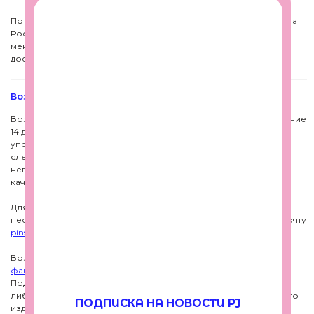
По Миру доставку заказа осуществляем сервисами СДЭК/Почта
Я даю согласие на обработку данных
России, стоимость данной доставки согласовывается с
менеджером после формирования заказа. Подробнее о
доставке заказов в нашем магазине можно узнать по
ссылке
Возврат и обмен изделий
Возврат товара надлежащего качества осуществляется в течение
14 дней с момента покупки. Товар не должен быть в
употреблении, должен сохранять товарный вид (отсутствие
следов эксплуатации и носки, наличие оригинальной и
неповрежденной упаковки и ярлыков) и потребительские
качества.
Для оформления возврата товара надлежащего качества
необходимо заполнить онлайн форму и отправить файл на почту
pinsandjuls@gmail.com
.
Возврат товара ненадлежащего качества возможен в случае
факторов
перечисленных в разделе возврата на нашем сайте.
Под браком понимается некомплектность, поломки в каких-
либо элементах или в самом изделии, отличное от заказанного
изделие. Для оформления возврата товара ненадлежащего