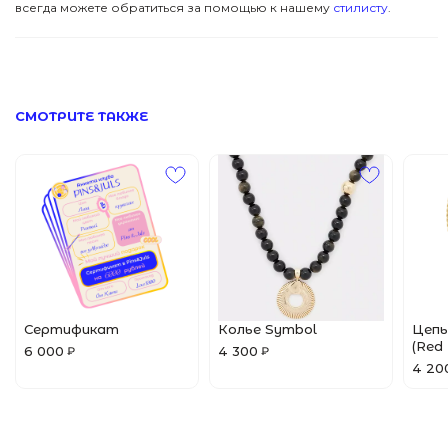
всегда можете обратиться за помощью к нашему
стилисту
.
ПОМОЩЬ
Все Джулсы
Браслеты
© 2024 Pins&Juls
Реквизиты
Разработал Маслов
Кольца
СМОТРИТЕ ТАКЖЕ
Сертификат
Колье Symbol
Цепь
(Red 
6 000
4 300
₽
₽
4 20