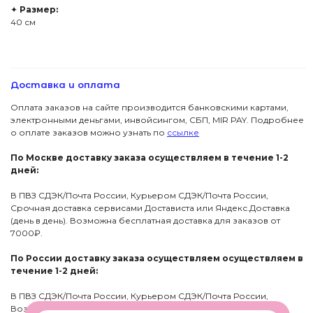
✦
Размер:
40 см
Доставка и оплата
Оплата заказов на сайте производится банковскими картами,
электронными деньгами, инвойсингом, СБП, МIR PAY. Подробнее
о оплате заказов можно узнать по
ссылке
По Москве доставку заказа осуществляем в течение 1-2
дней:
В ПВЗ СДЭК/Почта России, Курьером СДЭК/Почта России,
Срочная доставка сервисами Достависта или Яндекс.Доставка
(день в день). Возможна бесплатная доставка для заказов от
7000₽.
По России доставку заказа осуществляем осуществляем в
ПОДПИСКА НА НОВОСТИ PJ
течение 1-2 дней:
Вас ждут специальные акции, ранний
доступ к новинкам и стильные подборки
В ПВЗ СДЭК/Почта России, Курьером СДЭК/Почта России,
Возможна бесплатная доставка для заказов от 7000₽.
→