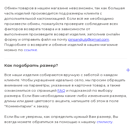
Обмен товаров в нашем магазине невозможен, так как большая
часть изделий производится под размеры клиента с
дополнительной кастомизацией. Если всё же необходимо
произвести обмен, пожалуйста проверьте соблюдение всех
факторов возврата товара и в зависимости от
выполнения произведите возврат изделия, заполнив онлайн
форму и отправить файл на почту
pinsandjuls@gmail.com
.
Подробнее о возврате и обмене изделий в нашем магазине
можно по
ссылке.
ПОДПИСКА
ДЖУЛСЫ
Вас ждут специальные акции, ранний доступ к
Как подобрать размер?
новинкам и стильные подборки
Детям
Новинки
Все наши изделия собираются вручную с заботой о каждом
→
клиенте. Чтобы украшение идеально село, мы просим обращать
внимание на параметры, указанные в карточке товара, а также
Футболки
Серьги
Я даю согласие на обработку данных
ознакомиться со страницей
FAQ
и подсказкой по выбору
размера. Если Вам необходимы какие-либо изменения размера,
длины или даже цветового акцента, напишите об этом в поле
Аксессуары
Колье
ПОКУПАТЕЛЯМ
“Комментарии” к заказу.
КОНТАКТЫ
Подвески
В подарок
Если Вы не уверены, как определить нужный Вам размер, Вы
всегда можете обратиться за помощью к нашему
стилисту
.
ПОМОЩЬ
Все Джулсы