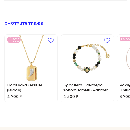
Браслеты
© 2024 Pins&Juls
Реквизиты
Разработал Маслов
Кольца
СМОТРИТЕ ТАКЖЕ
Лидер
ПЕРС
продаж
Подвеска Лезвие
Браслет Пантера
Чоке
(Blade)
золотистый (Panther
(Initi
Gold)
4 700
4 500
3 70
₽
₽