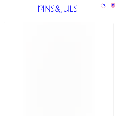
0
0
←Назад