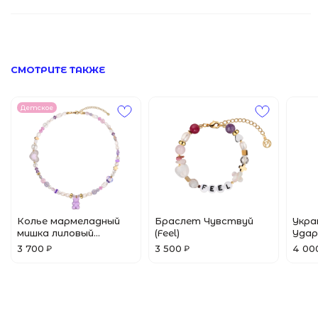
ПОМОЩЬ
Все Джулсы
Браслеты
© 2024 Pins&Juls
Реквизиты
Разработал Маслов
Кольца
СМОТРИТЕ ТАКЖЕ
Детское
Колье мармеладный
Браслет Чувствуй
Укра
мишка лиловый
(Feel)
Удар 
(Gummy Lilac Bear)
3 700
3 500
4 00
₽
₽