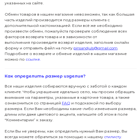
указанных на сайте.
Обмен товаров в нашем магазине невозможен, так как большая
часть изделий производится под размеры клиента с
дополнительной кастомизацией. Если всё же необходимо
произвести обмен, пожалуйста проверьте соблюдение всех
факторов возврата товара и в зависимости от
выполнения произведите возврат изделия, заполнив онлайн
форму и отправить файл на почту
pinsandjuls@gmail.com
.
Подробнее о возврате и обмене изделий в нашем магазине
можно по
ссылке.
ПОДПИСКА
ДЖУЛСЫ
Вас ждут специальные акции, ранний доступ к
Как определить размер изделия?
новинкам и стильные подборки
Детям
Новинки
Все наши изделия собираются вручную с заботой о каждом
→
клиенте. Чтобы украшение идеально село, мы просим обращать
Футболки
внимание на параметры, указанные в карточке товара, а также
Серьги
Я даю согласие на обработку данных
ознакомиться со страницей
FAQ
и подсказкой по выбору
размера. Если Вам необходимы какие-либо изменения размера,
Аксессуары
Колье
длины или даже цветового акцента, напишите об этом в поле
ПОКУПАТЕЛЯМ
“Комментарии” к заказу.
КОНТАКТЫ
Подвески
В подарок
Если Вы не уверены, как определить нужный Вам размер, Вы
всегда можете обратиться за помощью к нашему
стилисту
.