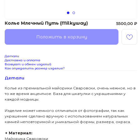
Колье Млечный Путь (Milkyway)
5500,00
₽
Положить в корзину
Детали
Доставка и оплата
Возврат и обмен изделий
Как определить размер изделия?
Детали
Колье из премиальной майорики Сваровски, очень нежное, но в
то же время акцентное. База для шкатулки с украшениями у
каждой модницы.
Изделие может немного отличаться от фотографии, так как
украшение сделано вручную с использованием натуральных
камней неповторимой и уникальной формы, размера, окраса.
✦
Материал:
Майорика Сваровски