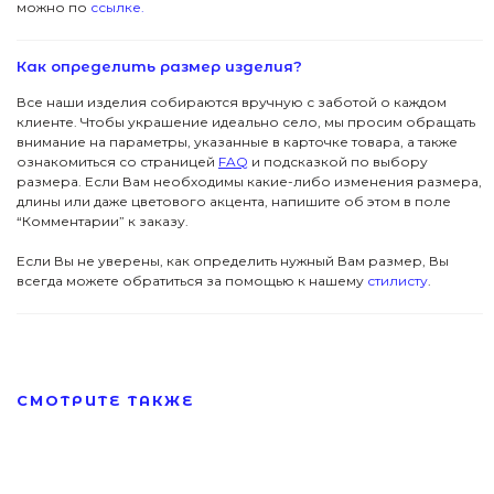
можно по
ссылке.
Футболки
Серьги
Я даю согласие на обработку данных
Как определить размер изделия?
Аксессуары
Колье
ПОКУПАТЕЛЯМ
Все наши изделия собираются вручную с заботой о каждом
клиенте. Чтобы украшение идеально село, мы просим обращать
КОНТАКТЫ
Подвески
В подарок
внимание на параметры, указанные в карточке товара, а также
ознакомиться со страницей
FAQ
и подсказкой по выбору
ПОМОЩЬ
Все Джулсы
Браслеты
размера. Если Вам необходимы какие-либо изменения размера,
длины или даже цветового акцента, напишите об этом в поле
© 2024 Pins&Juls
Реквизиты
Разработал Маслов
“Комментарии” к заказу.
Кольца
Если Вы не уверены, как определить нужный Вам размер, Вы
всегда можете обратиться за помощью к нашему
стилисту
.
СМОТРИТЕ ТАКЖЕ