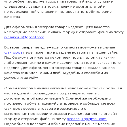
употреблении, должен сохранять товарный вид (отсутствие
следов эксплуатации и носки, наличие оригинальной и
неповрежденной упаковки и ярлыков) и потребительские
качества.
Для оформления возврата товара надлежащего качества
необходимо заполнить онлайн форму и отправить файл на почту
pinsandjuls@gmail.com
.
Возврат товара ненадлежащего качества возможен в случае
факторов
перечисленных в разделе возврата на нашем сайте.
Под браком понимается некомплектность, поломки в каких-
либо элементах или в самом изделии, отличное от заказанного
изделие. Для оформления возврата товара ненадлежащего
качества свяжитесь с нами любым удобным способом из
указанных на сайте.
Обмен товаров в нашем магазине невозможен, так как большая
часть изделий производится под размеры клиента с
ПОДПИСКА
дополнительной кастомизацией. Если всё же необходимо
ДЖУЛСЫ
произвести обмен, пожалуйста проверьте соблюдение всех
факторов возврата товара и в зависимости от
Вас ждут специальные акции, ранний доступ к
новинкам и стильные подборки
выполнения произведите возврат изделия, заполнив онлайн
Детям
Новинки
форму и отправить файл на почту
pinsandjuls@gmail.com
.
→
Подробнее о возврате и обмене изделий в нашем магазине