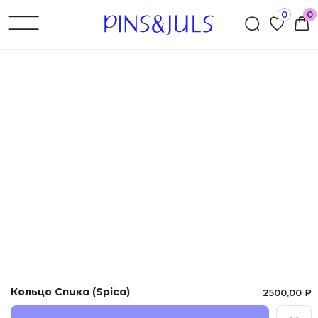
0
0
←Назад
Кольцо Спика (Spica)
2500,00
₽